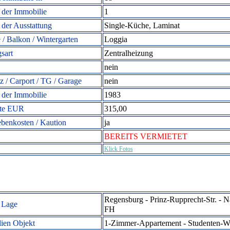
der Immobilie
1
 der Ausstattung
Single-Küche, Laminat
 / Balkon / Wintergarten
Loggia
sart
Zentralheizung
nein
tz / Carport / TG / Garage
nein
 der Immobilie
1983
ete EUR
315,00
ebenkosten / Kaution
ja
BEREITS VERMIETET
Klick Fotos
Regensburg - Prinz-Rupprecht-Str. - 
 Lage
FH
ien Objekt
1-Zimmer-Appartement -
Studenten-W