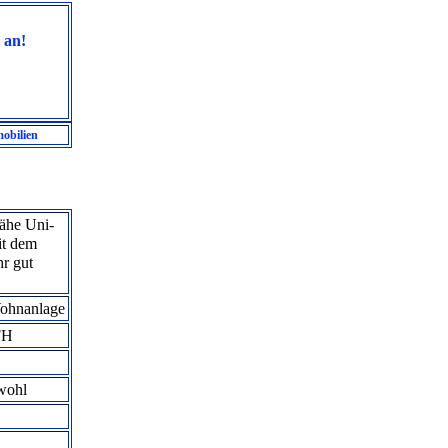
 an!
obilien
Nähe Uni-
it dem
r gut
ohnanlage
FH
wohl