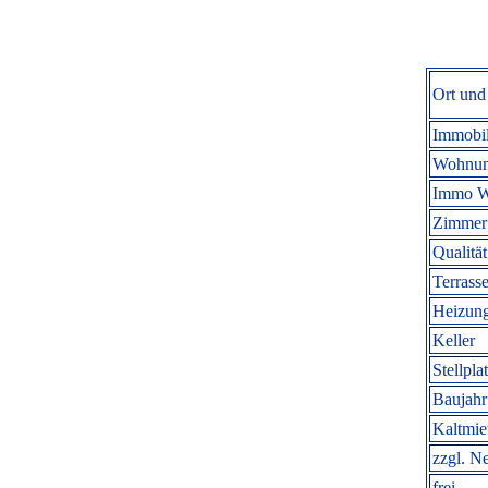
Ort und
Immobil
Wohnun
Immo W
Zimmer 
Qualität
Terrasse
Heizung
Keller
Stellpla
Baujahr
Kaltmi
zzgl. N
frei