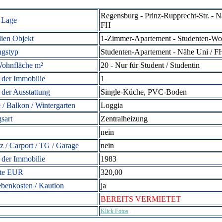
Regensburg - Prinz-Rupprecht-Str. - 
 Lage
FH
ien Objekt
1-Zimmer-Apartement -
Studenten-Wo
gstyp
Studenten-A
partement - Nähe Uni / F
ohnfläche m²
20 - Nur
für Student / Studentin
der Immobilie
1
 der Ausstattung
Single-Küche, PVC-Boden
 / Balkon / Wintergarten
Loggia
sart
Zentralheizung
nein
tz / Carport / TG / Garage
nein
 der Immobilie
1983
ete EUR
320,00
ebenkosten / Kaution
ja
BEREITS VERMIETET
Klick Fotos