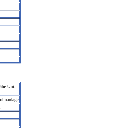
Nähe Uni-
ohnanlage
H