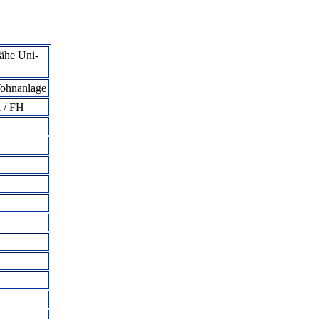
Nähe Uni-
ohnanlage
 / FH