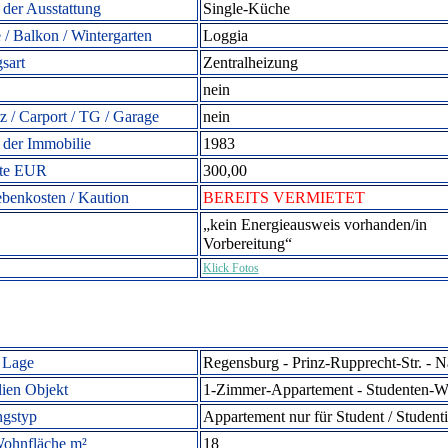
 der Ausstattung
Single-Küche
 / Balkon / Wintergarten
Loggia
sart
Zentralheizung
nein
tz / Carport / TG / Garage
nein
 der Immobilie
1983
ete EUR
300,00
ebenkosten / Kaution
BEREITS VERMIETET
„kein Energieausweis vorhanden/in
Vorbereitung“
Klick Fotos
 Lage
Regensburg - Prinz-Rupprecht-Str. - 
ien Objekt
1-Zimmer-Appartement -
Studenten-W
gstyp
Appartement nur für Student / Student
ohnfläche m²
18