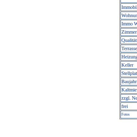
Immobil
Wohnun
Immo W
Zimmer 
Qualität
Terrasse
Heizung
Keller
Stellpla
Baujahr
Kaltmi
zzgl. N
frei
Fotos