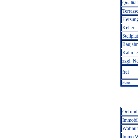
Qualität
Terrasse
Heizung
Keller
Stellpla
Baujahr
Kaltmi
zzgl. N
frei
Fotos
Ort und
Immobil
Wohnun
Immo W