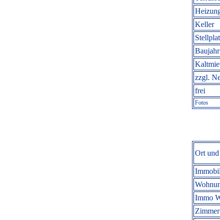
Heizung
Keller
Stellpla
Baujahr
Kaltmi
zzgl. N
frei
Fotos
Ort und
Immobil
Wohnun
Immo W
Zimmer 