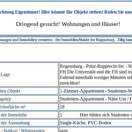
chtung Eigentümer! Hier könnte Ihr Objekt stehen! Rufen Sie uns
Dringend gesucht!
Wohnungen und Häuser!
ungen und Immobilien vermieten - Ihr ImmobilienMakler für Regensburg - Zillig Imm
Regensburg - Prinz-Rupprecht-Str. - 
FH Die Universität und die FH sind m
 Lage
Fahrrad innerhalb weniger Minuten seh
erreichbar!
ien Objekt
1-Zimmer-Appartement -
Studenten-W
gstyp
Studenten-
Appartement - Nähe Uni / 
ohnfläche m²
18
der Immobilie
1 Hier fühlen sich Studenten 
 der Ausstattung
Single-Küche, PVC-Boden
 / Balkon / Wintergarten
nein