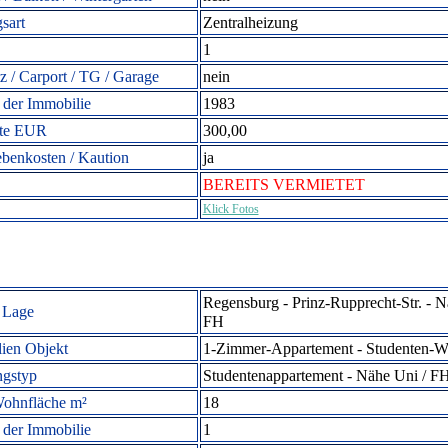
sart
Zentralheizung
1
tz / Carport / TG / Garage
nein
 der Immobilie
1983
ete EUR
300,00
ebenkosten / Kaution
ja
BEREITS VERMIETET
Klick Fotos
Regensburg - Prinz-Rupprecht-Str. - 
 Lage
FH
ien Objekt
1-Zimmer-Appartement -
Studenten-W
gstyp
Studentena
ppartement - Nähe Uni / F
ohnfläche m²
18
der Immobilie
1