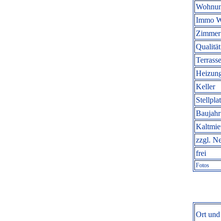
Wohnun
Immo W
Zimmer 
Qualität
Terrasse
Heizung
Keller
Stellpla
Baujahr
Kaltmi
zzgl. N
frei
Fotos
Ort und