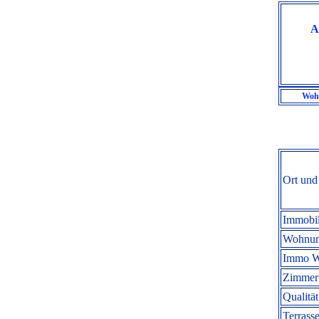
A
Wohn
Ort und
Immobil
Wohnun
Immo W
Zimmer 
Qualität
Terrasse