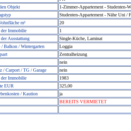
ien Objekt
1-Zimmer-Appartement -
Studenten-W
gstyp
Studenten-
Appartement - Nähe Uni / 
ohnfläche m²
20
der Immobilie
1
 der Ausstattung
Single-Küche, Laminat
 / Balkon / Wintergarten
Loggia
sart
Zentralheizung
nein
tz / Carport / TG / Garage
nein
 der Immobilie
1983
ete EUR
325,00
ebenkosten / Kaution
ja
BEREITS VERMIETET