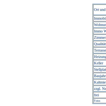
Ort und
Immobil
Wohnun
Immo W
Zimmer 
Qualität
Terrasse
Heizung
Keller
Stellpla
Baujahr
Kaltmi
zzgl. N
frei
Fotos