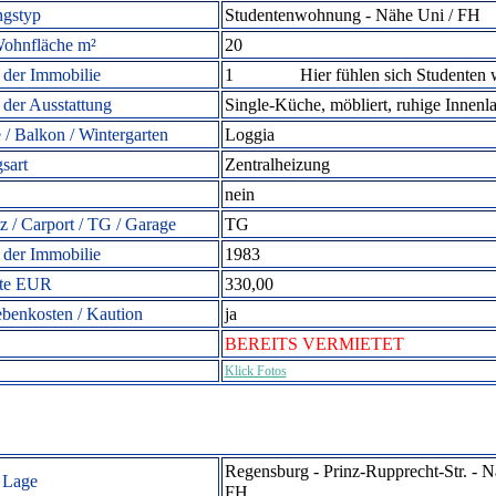
gstyp
Studentenwohnung
- Nähe Uni / FH
ohnfläche m²
20
der Immobilie
1 Hier fühlen sich Studenten 
 der Ausstattung
Single-Küche, möbliert, ruhige Innenl
 / Balkon / Wintergarten
Loggia
sart
Zentralheizung
nein
tz / Carport / TG / Garage
TG
 der Immobilie
1983
ete EUR
330,00
ebenkosten / Kaution
ja
BEREITS VERMIETET
Klick Fotos
Regensburg - Prinz-Rupprecht-Str. - 
 Lage
FH