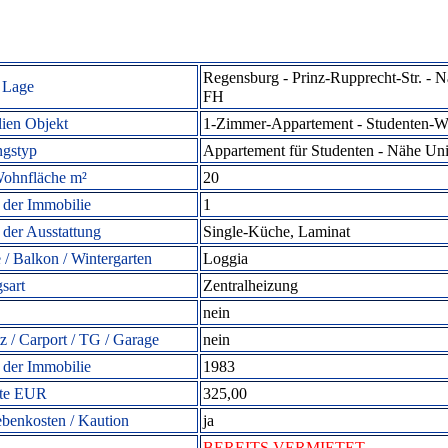
Regensburg - Prinz-Rupprecht-Str. - 
 Lage
FH
ien Objekt
1-Zimmer-Appartement -
Studenten-W
gstyp
Appartement für Studenten - Nähe Uni
ohnfläche m²
20
der Immobilie
1
 der Ausstattung
Single-Küche, Laminat
 / Balkon / Wintergarten
Loggia
sart
Zentralheizung
nein
tz / Carport / TG / Garage
nein
 der Immobilie
1983
ete EUR
325,00
ebenkosten / Kaution
ja
BEREITS VERMIETET