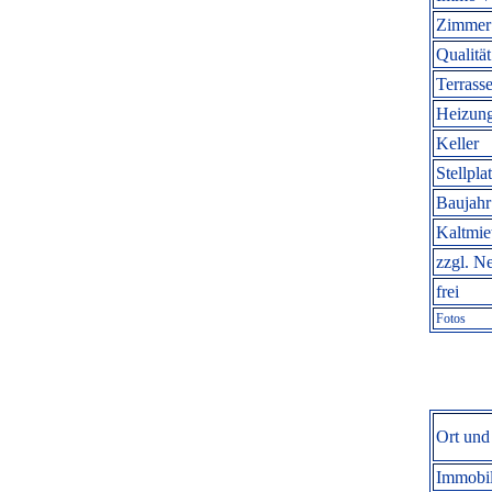
Zimmer 
Qualität
Terrasse
Heizung
Keller
Stellpla
Baujahr
Kaltmi
zzgl. N
frei
Fotos
Ort und
Immobil