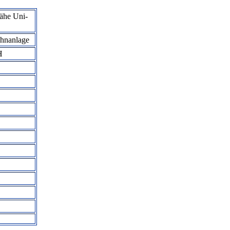
Nähe Uni-
hnanlage
H